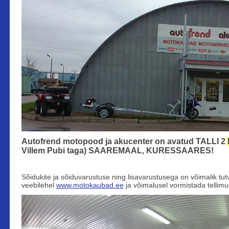
Autofrend motopood ja akucenter on avatud TALLI 2
Villem Pubi taga) SAAREMAAL, KURESSAARES!
Sõidukite ja sõiduvarustuse ning lisavarustusega on võimalik tu
veebilehel
www.motokaubad.ee
ja võimalusel vormistada tellim