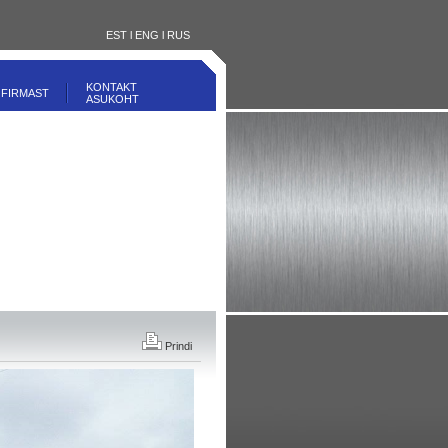
EST
l
ENG
l
RUS
KONTAKT
FIRMAST
ASUKOHT
Prindi