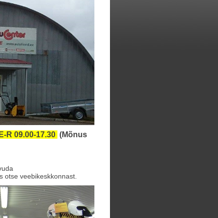
E-R 09.00-17.30
(Mõnus
tvuda
us otse veebikeskkonnast.